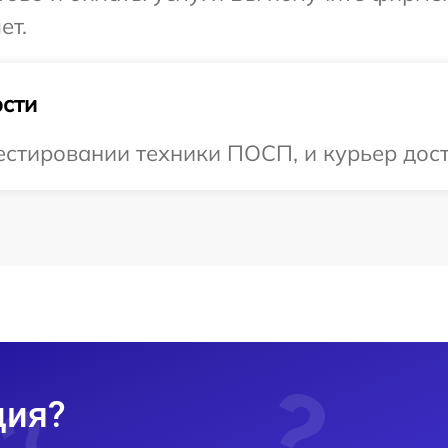
ет.
сти
стировании техники ПОСП, и курьер доста
ция?