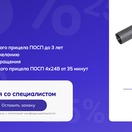
ого прицела ПОСП до 3 лет
 желанию
бращения
кого прицела
ПОСП 4x24B от 35 минут
я со специалистом
Оставить заявку
есь c
политикой конфиденциальности